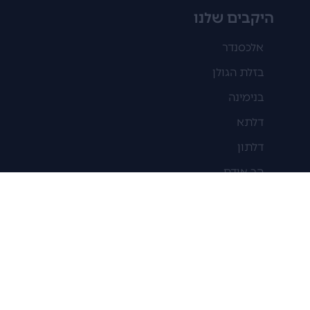
היקבים שלנו
אלכסנדר
בזלת הגולן
בנימינה
דלתא
דלתון
הר אודם
הרי הגליל
טוליפ
ירדן
יתיר
כרמל