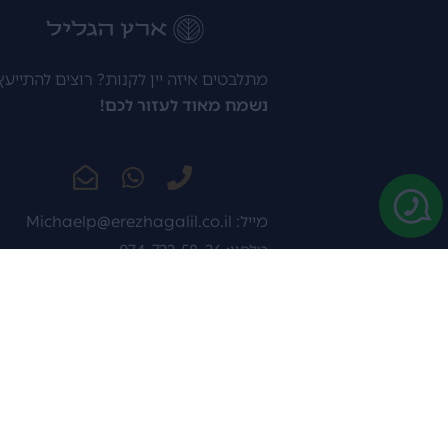
מתלבטים איזה יין לקנות? רוצים להתייעץ
נשמח מאוד לעזור לכם!
מייל:
Michaelp@erezhagalil.co.il
טלפון: 074-722-58-26
כתובת: דרך השוקולד 10 צפת