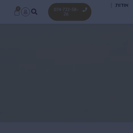
אודות
0
074-722-58-
26