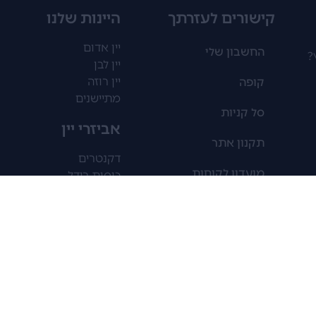
קישורים לעזרתך
היינות שלנו
יין אדום
החשבון שלי
?
יין לבן
יין רוזה
קופה
מתיישנים
סל קניות
אביזרי יין
תקנון אתר
דקנטרים
מועדון לקוחות
כוסות רידל
כוסות מיוחדות
הצהרת נגישות
מקררי יין
פותחנים
מדיניות פרטיות