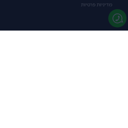
מדיניות פרטיות
היינות שלנו
היקבים שלנו
יין אדום
אלכסנדר
יין לבן
בזלת הגולן
יין רוזה
מתיישנים
בנימינה
דלתא
אביזרי יין
דלתון
דקנטרים
כוסות רידל
הר אודם
כוסות מיוחדות
הרי הגליל
מקררי יין