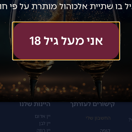
ל בו שתיית אלכוהול מותרת על פי חו
יינות לאנשים שמבינים
שווה להרשם לניוזלטר שלנו ולקבל מבצעים והנחות למייל!
אני מעל גיל 18
הצטרפתי!
קישורים לעזרתך
היינות שלנו
יין אדום
החשבון שלי
?
יין לבן
יין רוזה
קופה