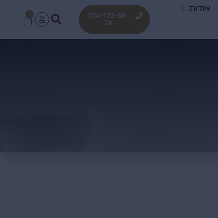
אודות
0
074-722-58-
26