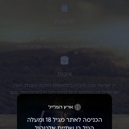
חדשנות
יצרני היין הישראלים אינם חוששים לנסות דברים חדשים
למשל, יקב רמת הגולן היה הראשון בעולם לייצר יין מענבי
קברנה סוביניון אדומים שגדלו בתנאי אקלים מדברי.
איכות
יין ישראלי זוכה להכרה בינלאומית הולכת וגוברת. יינות
ישראלים זכו בפרסים רבים בתחרויות יין בינלאומיות, והם
נחשבים כיום לאחד מיינות הטובים בעולם.
הכניסה לאתר מגיל 18 ומעלה
מחיר
הגיל בו שתיית אלכוהול