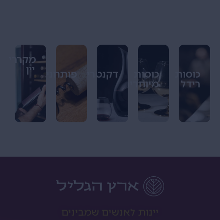
מקררי
יין
כוסות
כוסות
דקנטרים
פותחנים
רידל
מיוחדים
יינות לאנשים שמבינים