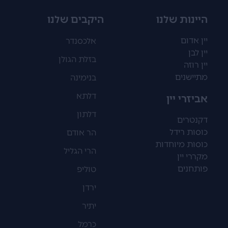
היינות שלנו
היקבים שלנו
יין אדום
אלכסנדר
יין לבן
בזלת הגולן
יין רוזה
מתיישנים
בנימינה
דלתא
אביזרי יין
דלתון
דקנטרים
כוסות רידל
הר אודם
כוסות מיוחדות
הרי הגליל
מקררי יין
פותחנים
טוליפ
ירדן
יתיר
כרמל