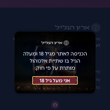
מתלבטים איזה יין לקנות? רוצים להתייעץ?
נשמח מאוד
לעזור לכם!
הכניסה לאתר מגיל 18 ומעלה
הגיל בו שתיית אלכוהול
מותרת על פי חוק.
מייל:
Michaelp@erezhagalil.co.il
טלפון: 074-722-58-26
אני מעל גיל 18
כתובת: דרך השוקולד 10 צפת