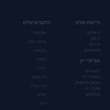
היינות שלנו
היקבים שלנו
יין אדום
אלכסנדר
יין לבן
בזלת הגולן
יין רוזה
מתיישנים
בנימינה
דלתא
אביזרי יין
דלתון
דקנטרים
כוסות רידל
הר אודם
כוסות מיוחדות
הרי הגליל
מקררי יין
פותחנים
טוליפ
ירדן