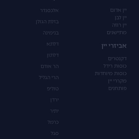
יין אדום
אלכסנדר
יין לבן
בזלת הגולן
יין רוזה
מתיישנים
בנימינה
דלתא
אביזרי יין
דלתון
דקנטרים
כוסות רידל
הר אודם
כוסות מיוחדות
הרי הגליל
מקררי יין
פותחנים
טוליפ
ירדן
יתיר
כרמל
סגל