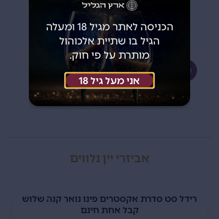
הכניסה לאתר מגיל 18 ומעלה
675
750
₪
₪
הגיל בו שתיית אלכוהול
מותרת על פי חוק.
הוספה לסל
אני מעל גיל 18
אביזרי יין נלווים
רידל סט סדרת אקסטרים פינו נואר קנה שלוש
קבל אחת חינם