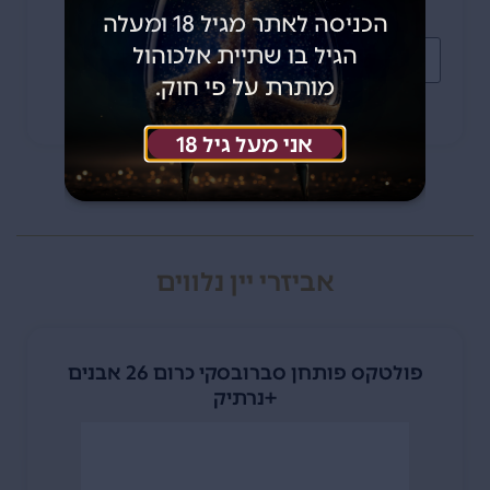
הכניסה לאתר מגיל 18 ומעלה
הגיל בו שתיית אלכוהול
הוספה לסל
מותרת על פי חוק.
אני מעל גיל 18
אביזרי יין נלווים
פולטקס פותחן סברובסקי כרום 26 אבנים
+נרתיק