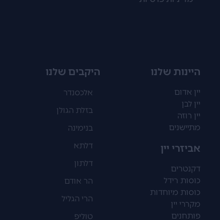
היינות שלנו
היקבים שלנו
יין אדום
אלכסנדר
יין לבן
בזלת הגולן
יין רוזה
מתיישנים
בנימינה
דלתא
אביזרי יין
דלתון
דקנטרים
כוסות רידל
הר אודם
כוסות מיוחדות
הרי הגליל
מקררי יין
פותחנים
טוליפ