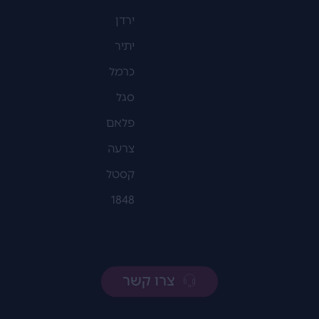
ירדן
יתיר
כרמל
סגל
פלאם
צרעה
קסטל
1848
צרו קשר