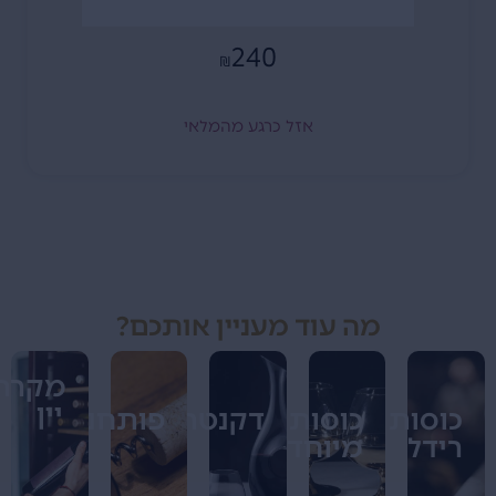
240
₪
אזל כרגע מהמלאי
מה עוד מעניין אותכם?
מקררי
יין
כוסות
כוסות
דקנטרים
פותחנים
רידל
מיוחדים