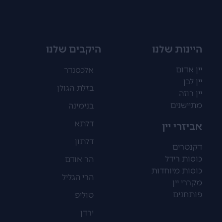
היינות שלנו
היקבים שלנו
יין אדום
אלכסנדר
יין לבן
בזלת הגולן
יין רוזה
מתיישנים
בנימינה
דלתא
אביזרי יין
דלתון
דקנטרים
כוסות רידל
הר אודם
כוסות מיוחדות
הרי הגליל
מקררי יין
פותחנים
טוליפ
ירדן