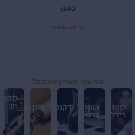
240
₪
אזל כרגע מהמלאי
מה עוד מעניין אותכם?
מקררי
יין
כוסות
כוסות
דקנטרים
פותחנים
רידל
מיוחדים