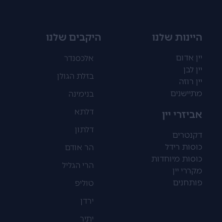
היינות שלנו
היקבים שלנו
יין אדום
אלכסנדר
יין לבן
בזלת הגולן
יין רוזה
מתיישנים
בנימינה
דלתא
אביזרי יין
דלתון
דקנטרים
כוסות רידל
הר אודם
כוסות מיוחדות
הרי הגליל
מקררי יין
פותחנים
טוליפ
ירדן
יתיר