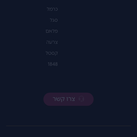
כרמל
סגל
פלאם
צרעה
קסטל
1848
צרו קשר