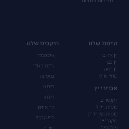
מדיניות פרטיות
היינות שלנו
היקבים שלנו
יין אדום
אלכסנדר
יין לבן
בזלת הגולן
יין רוזה
מתיישנים
בנימינה
דלתא
אביזרי יין
דלתון
דקנטרים
כוסות רידל
הר אודם
כוסות מיוחדות
הרי הגליל
מקררי יין
פותחנים
טוליפ