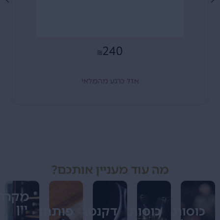
240
₪
אזל כרגע מהמלאי
מה עוד מעניין אותכם?
מקררי
יין
כוסות
כוסות
דקנטרים
פותחנים