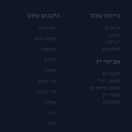
היינות שלנו
היקבים שלנו
יין אדום
אלכסנדר
יין לבן
בזלת הגולן
יין רוזה
מתיישנים
בנימינה
דלתא
אביזרי יין
דלתון
דקנטרים
כוסות רידל
הר אודם
כוסות מיוחדות
הרי הגליל
מקררי יין
פותחנים
טוליפ
ירדן
יתיר