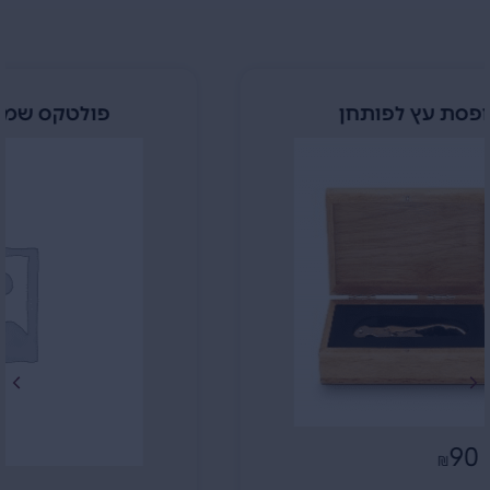
פולטקס שמפניירה אקריל כסף