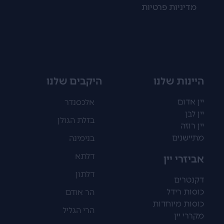
מדיניות פרטיות
היינות שלנו
היקבים שלנו
יין אדום
אלכסנדר
יין לבן
בזלת הגולן
יין רוזה
מתיישנים
בנימינה
דלתא
אביזרי יין
דלתון
דקנטרים
כוסות רידל
הר אודם
כוסות מיוחדות
הרי הגליל
מקררי יין