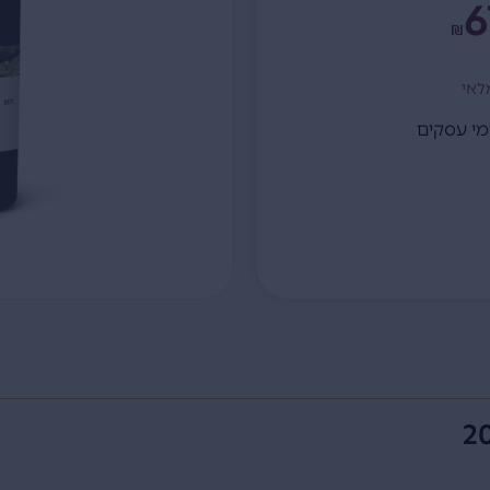
6
₪
לאי