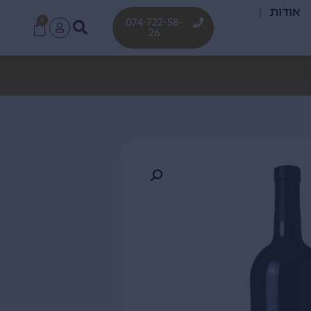
אודות
0
074-722-58-
26