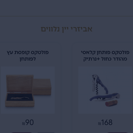
אביזרי יין נלווים
פולטקס קופסת עץ
רידל כוס סווירל יין אדום
לפותחן
530
90
₪
₪