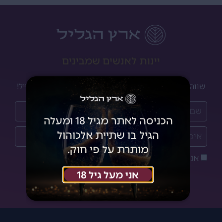
יינות לאנשים שמבינים
שווה להרשם לניוזלטר שלנו ולקבל מבצעים והנחות למייל!
הכניסה לאתר מגיל 18 ומעלה
הגיל בו שתיית אלכוהול
מותרת על פי חוק.
אני מאשר/ת את
מדיניות הפרטיות
אני מעל גיל 18
הצטרפתי!