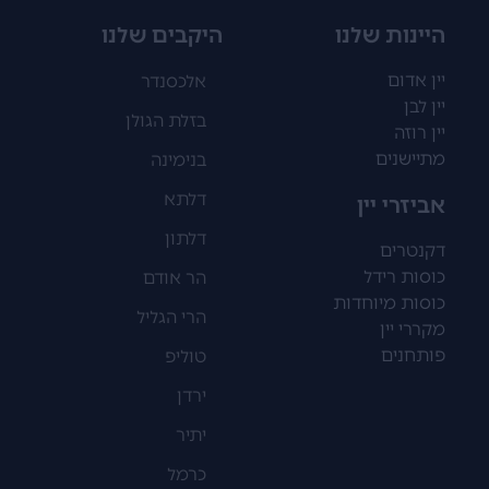
היינות שלנו
היקבים שלנו
יין אדום
אלכסנדר
יין לבן
בזלת הגולן
יין רוזה
מתיישנים
בנימינה
דלתא
אביזרי יין
דלתון
דקנטרים
כוסות רידל
הר אודם
כוסות מיוחדות
הרי הגליל
מקררי יין
פותחנים
טוליפ
ירדן
יתיר
כרמל