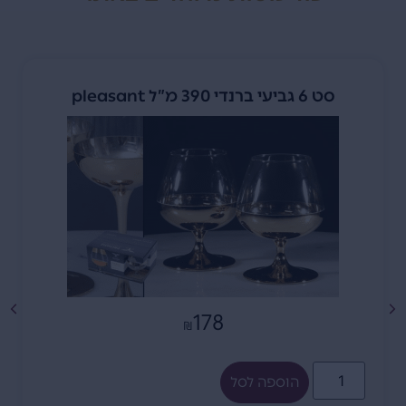
סט 6 גביעי ברנדי 390 מ”ל pleasant
178
₪
הוספה לסל