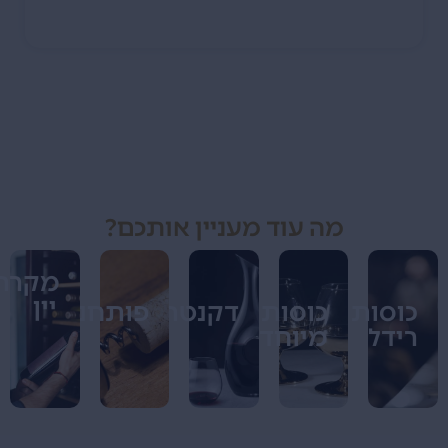
מה עוד מעניין אותכם?
מקררי
יין
כוסות
כוסות
דקנטרים
פותחנים
רידל
מיוחדים