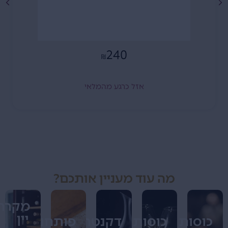
240
₪
אזל כרגע מהמלאי
מה עוד מעניין אותכם?
מקררי
יין
כוסות
כוסות
דקנטרים
פותחנים