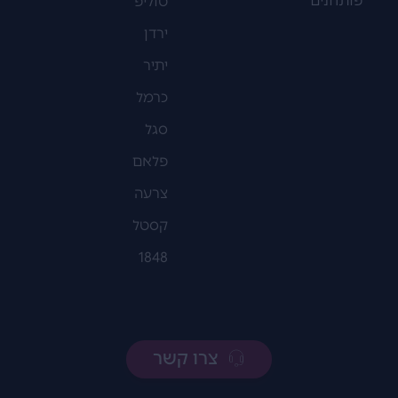
פותחנים
טוליפ
ירדן
יתיר
כרמל
סגל
פלאם
צרעה
קסטל
1848
צרו קשר