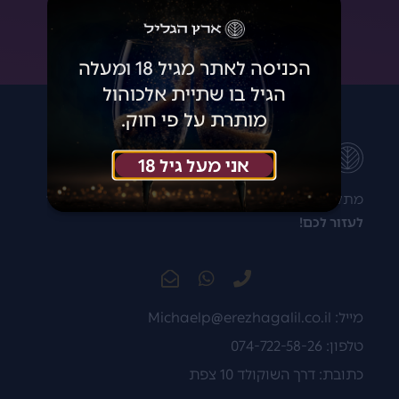
הצטרפתי!
הכניסה לאתר מגיל 18 ומעלה
הגיל בו שתיית אלכוהול
מותרת על פי חוק.
אני מעל גיל 18
מתלבטים איזה יין לקנות? רוצים להתייעץ?
נשמח מאוד
לעזור לכם!
מייל:
Michaelp@erezhagalil.co.il
טלפון: 074-722-58-26
כתובת: דרך השוקולד 10 צפת