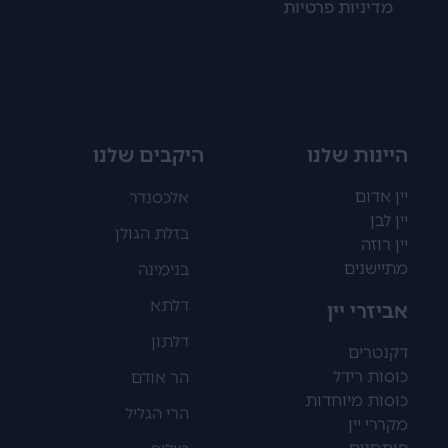
מדיניות פרטיות
היינות שלנו
היקבים שלנו
יין אדום
אלכסנדר
יין לבן
בזלת הגולן
יין רוזה
מתיישנים
בנימינה
דלתא
אביזרי יין
דלתון
דקנטרים
כוסות רידל
הר אודם
כוסות מיוחדות
הרי הגליל
מקררי יין