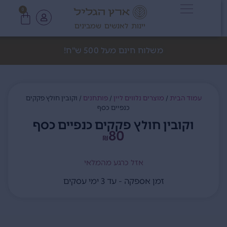
0
יינות לאנשים שמבינים
משלוח חינם מעל 500 ש"ח!
עמוד הבית
/
מוצרים נלווים ליין
/
פותחנים
/ וקובין חולץ פקקים
כנפיים כסף
וקובין חולץ פקקים כנפיים כסף
80
₪
אזל כרגע מהמלאי
זמן אספקה - עד 3 ימי עסקים