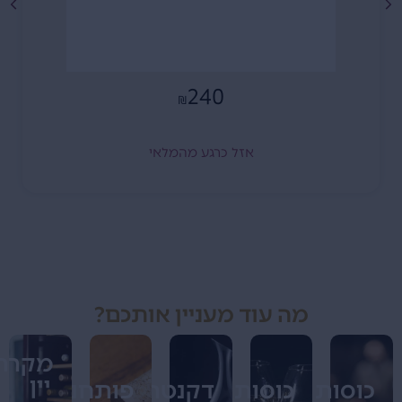
240
₪
אזל כרגע מהמלאי
מה עוד מעניין אותכם?
מקררי
יין
כוסות
כוסות
דקנטרים
פותחנים