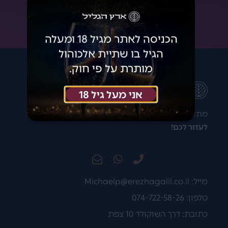
הצטרפתי!
הכניסה לאתר מגיל 18 ומעלה
הגיל בו שתיית אלכוהול
מותרת על פי חוק.
אני מעל גיל 18
מתלבטים איזה יין לקנות? רוצים להתייעץ?
נשמח מאוד
לעזור לכם!
מייל:
Michaelp@erezhagalil.co.il
טלפון: 074-722-58-26
כתובת: דרך השוקולד 10 צפת