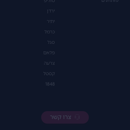
פותחנים
טוליפ
ירדן
יתיר
כרמל
סגל
פלאם
צרעה
קסטל
1848
צרו קשר