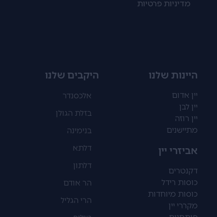
מדיניות פרטיות
היינות שלנו
היקבים שלנו
יין אדום
אלכסנדר
יין לבן
בזלת הגולן
יין רוזה
מתיישנים
בנימינה
דלתא
אביזרי יין
דלתון
דקנטרים
כוסות רידל
הר אודם
כוסות מיוחדות
הרי הגליל
מקררי יין