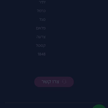
יתיר
כרמל
סגל
פלאם
צרעה
קסטל
1848
צרו קשר
800
דלתא – אולטרא פרמיום 2016 מיושן
₪
הוספה לסל