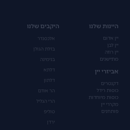
היינות שלנו
היקבים שלנו
יין אדום
אלכסנדר
יין לבן
בזלת הגולן
יין רוזה
מתיישנים
בנימינה
דלתא
אביזרי יין
דלתון
דקנטרים
כוסות רידל
הר אודם
כוסות מיוחדות
הרי הגליל
מקררי יין
פותחנים
טוליפ
ירדן