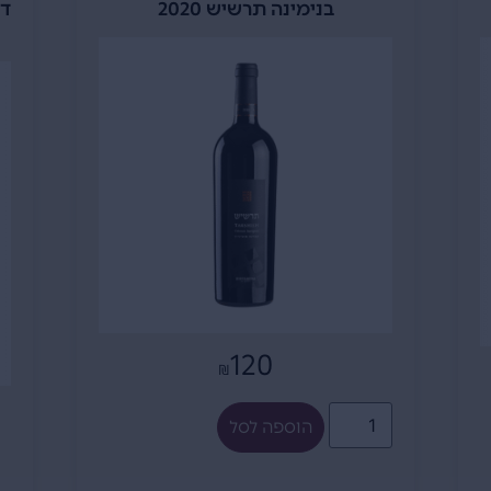
דאבל מגנום קברנה כרם בראון ירדן –
מ
2014
3,900
₪
אזל כרגע מהמלאי