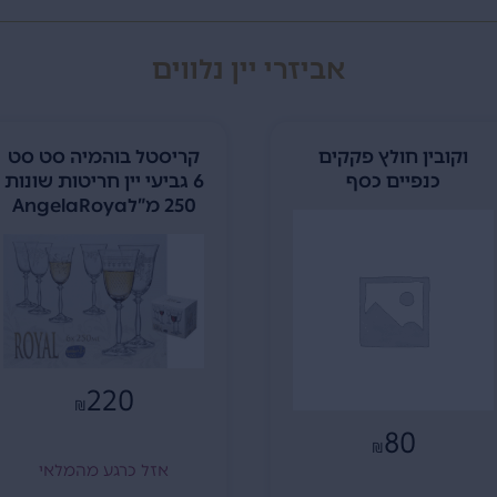
אביזרי יין נלווים
וקובין חולץ פקקים
קריסטל בוהמיה סט סט
כנפיים כסף
6 גביעי יין חריטות שונות
250 מ”לAngelaRoya
220
₪
80
₪
אזל כרגע מהמלאי