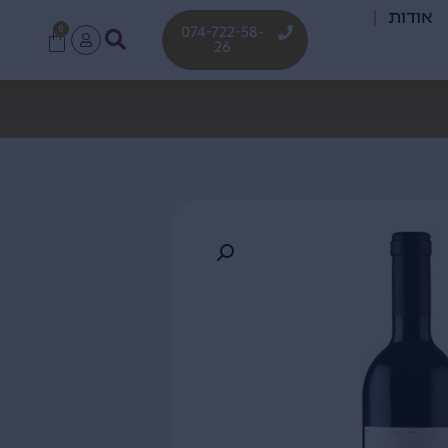
אודות
0
074-722-58-
26