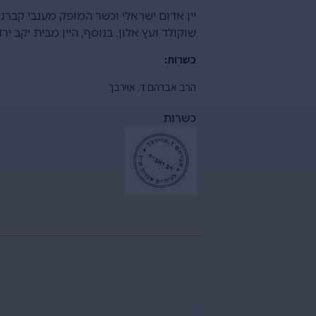
יין אדום ישראלי וכשר המופק מענבי קברנה
שוקולד ועץ אלון. בנוסף, היין מבית יקב ירדן, התיישן במשך 18 חודשים בחביות עץ אלון צר
כשרות:
הרב אברהם ד. אוירבך
כשרות