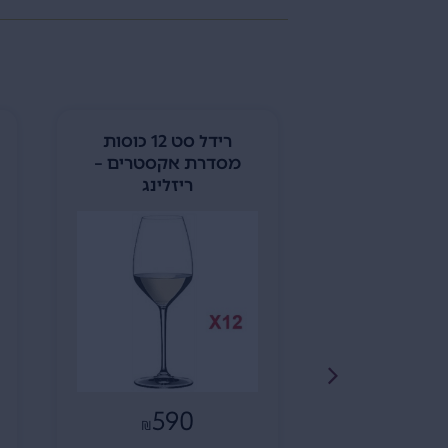
2 גביעי שמפניה
רידל סט 12 כוסות
pleasa
מסדרת אקסטרים –
ריזלינג
8
₪
590
הוספה לסל
₪