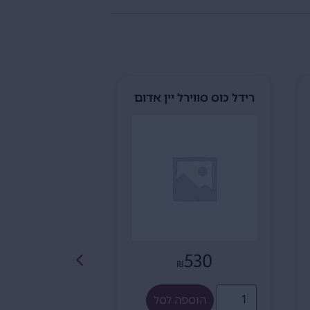
רידל כוס סווירל יין אדום
פותחן עץ- פ
89
₪
530
₪
הוספה לסל
הוספה לסל