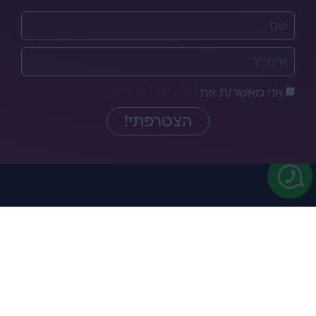
אני מאשר/ת את
מדיניות הפרטיות
הצטרפתי!
3,900
דאבל מגנום קברנה כרם בראון ירדן – 2014
₪
אזל כרגע מהמלאי
מתלבטים איזה יין לקנות? רוצים להתייעץ?
נשמח מאוד
לעזור לכם!