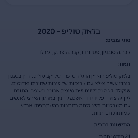
בלאק טוליפ – 2020
סוגי ענבים:
קברנה סובניון, פטי ורדו, קברנה פרנק, מרלו
תאור:
בלאק טוליפ הוא יין הדגל המוערך של יקב טוליפ. היין בסגנון
בורדו עשיר ומלא עם ארומות של פירות שחורים ואדומים,
שוקולד, קפה ותבלינים ועם סיומת ארוכה ונעימה. התווית
ליין זה צוירה על ידי דוד אשכנזי, חניך בארגון הארצי לאנשים
עם מוגבלויות והיא זכתה בתחרות בהשתתפתו ארבע
עמותות חברתיות.
התישנות בחבית:
24 חודשי חבית