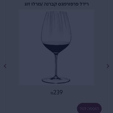
רידל פרפורמנס קברנה /מרלו זוג
239
₪
הוספה לסל