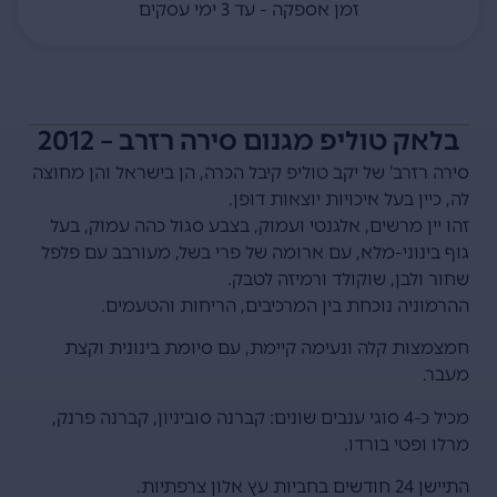
זמן אספקה - עד 3 ימי עסקים
בלאק טוליפ מגנום סירה רזרב – 2012
סירה רזרב’ של יקב טוליפ קיבל הכרה, הן בישראל והן מחוצה
לה, כיין בעל איכויות יוצאות דופן.
זהו יין מרשים, אלגנטי ועמוק, בצבע סגול כהה עמוק, בעל
גוף בינוני-מלא, עם ארומה של פרי בשל, מעורבב עם פלפל
שחור ולבן, שוקולד ורמיזה לטבק.
ההרמוניה נוכחת בין המרכיבים, הריחות והטעמים.
חמצמצות קלה ונעימה קיימת, עם סיומת בינונית וקצת
מעבר.
מכיל כ-4 סוגי ענבים שונים: קברנה סוביניון, קברנה פרנק,
מרלו ופטי בורדו.
התיישן 24 חודשים בחביות עץ אלון צרפתיות.