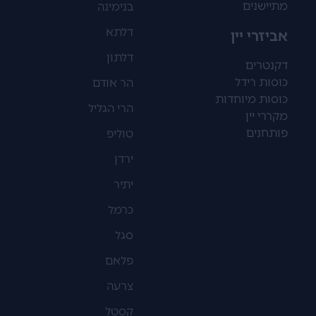
מתיישנים
בנימינה
דלתא
אביזרי יין
דלתון
דקנטרים
כוסות רידל
הר אודם
כוסות מיוחדות
הרי הגליל
מקררי יין
פותחנים
טוליפ
ירדן
יתיר
כרמל
סגל
פלאם
צרעה
קסטל