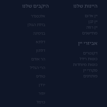
היינות שלנו
היקבים שלנו
יין אדום
אלכסנדר
יין לבן
בזלת הגולן
יין רוזה
מתיישנים
בנימינה
דלתא
אביזרי יין
דלתון
דקנטרים
כוסות רידל
הר אודם
כוסות מיוחדות
הרי הגליל
מקררי יין
פותחנים
טוליפ
ירדן
יתיר
כרמל