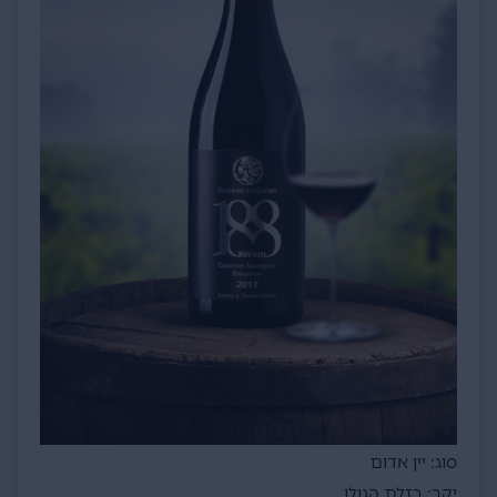
סוג: יין אדום
יקב: בזלת הגולן