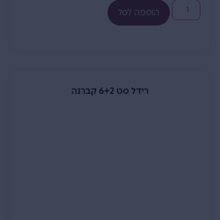
הוספה לסל
רידל סט 6+2 קברנה