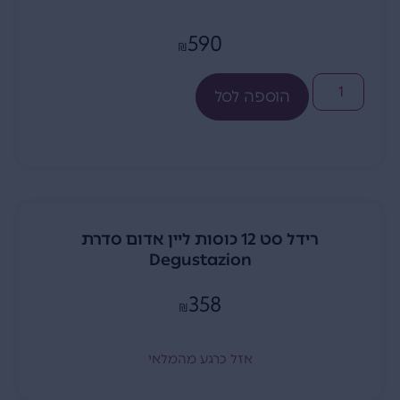
590
₪
הוספה לסל
רידל סט 12 כוסות ליין אדום סדרת
Degustazion
358
₪
אזל כרגע מהמלאי