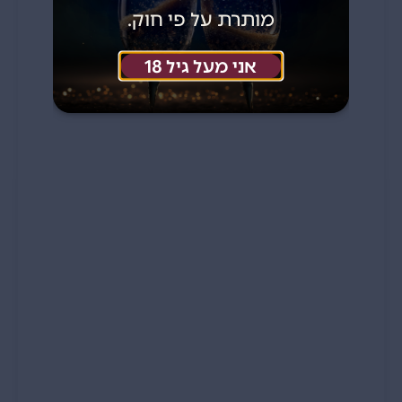
מותרת על פי חוק.
אני מעל גיל 18
כמות
של
רידל
סט