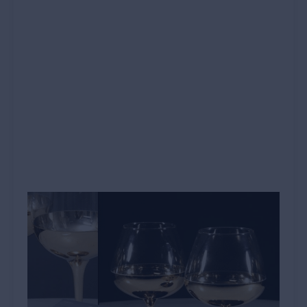
כמות
של
רידל
סט
6+2
קברנה