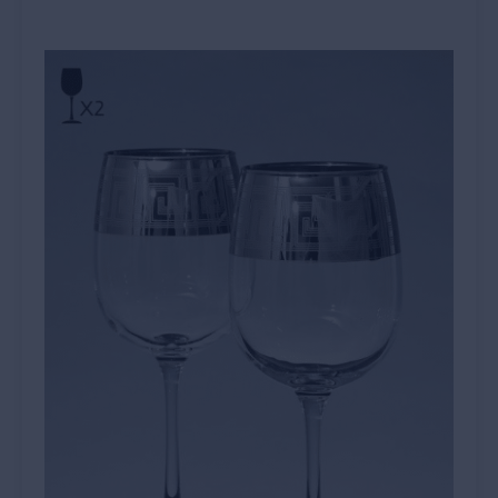
12
כוסות
ליין
שמפנייה
סדרת
Degustazion