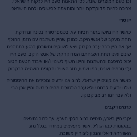
וכן טעם המוצרים שונה, לכן התאמת טעם היין ללקוח הישראלי,
צריכה להיות מדוקדקת יותר ומותאמת לבישולים ולחח הישראלי.
יין טרי
כאשר היין מיושן בתוך חביות עץ, בטמפרטורה נכונה ומדויקת
תחת מעקב של אנשי היקב, כמובן שהיין משתבח עם הזמן החולף.
אך אם היין כבר עבר בקבוק ויצא לשווקים ומאוכסן כרגע במחסנים
שונים ואינו תחת השגחתם המדוקדקת של אנשי היקב, טעם היין
יכול להיפגם ולהשתנות והיינו חשוף לשינוי ו/או איבוד הטעם הטוב
ע”י גורמים שונים, כמו שמש, מזג האוויר ותקופת השהייה בבקבוק.
כאשר אנו קונים יין ישראלי, לרוב אנו יודעים ומכירים את ההיסטוריה
שלו ויודעים לבטח שלא עבר טלטולים מהים ליבשה והיין אכן טרי
ולא עבר זמן רב מביקבוקו.
כרמים ויקבים
יקבי היין בארץ, מצויים ברוב חלקי הארץ, אך לרוב נמצאים
במקומות כמו הגליל, אשר מתאימים במיוחד בגלל מזג
האווירהאידיאלי והנכון ליצור יין משובח.