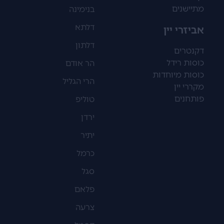
מתיישנים
בנימינה
דלתא
אביזרי יין
דלתון
דקנטרים
כוסות רידל
הר אודם
כוסות מיוחדות
הרי הגליל
מקררי יין
פותחנים
טוליפ
ירדן
יתיר
כרמל
סגל
פלאם
צרעה