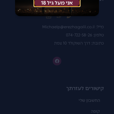
אני מעל גיל 18
מייל:
Michaelp@erezhagalil.co.il
טלפון: 074-722-58-26
כתובת: דרך השוקולד 10 צפת
קישורים לעזרתך
החשבון שלי
קופה