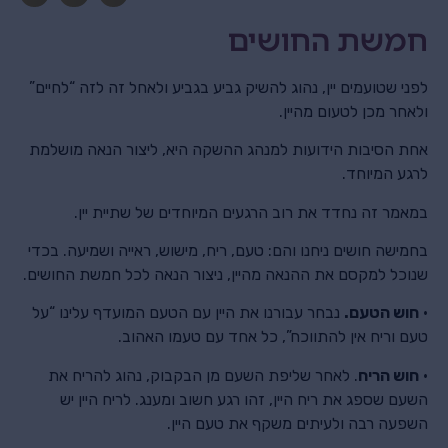
חמשת החושים
לפני שטועמים יין, נהוג להשיק גביע בגביע ולאחל זה לזה “לחיים”
ולאחר מכן לטעום מהיין.
אחת הסיבות הידועות למנהג ההשקה היא, ליצור הנאה מושלמת
לרגע המיוחד.
במאמר זה נחדד את רוב הרגעים המיוחדים של שתיית יין.
בחמישה חושים ניחנו והם: טעם, ריח, מישוש, ראייה ושמיעה. בכדי
שנוכל למקסם את ההנאה מהיין, ניצור הנאה לכל חמשת החושים.
•
חוש הטעם.
נבחר עבורנו את היין עם הטעם המועדף עלינו “על
טעם וריח אין להתווכח”, כל אחד עם טעמו האהוב.
•
חוש הריח
. לאחר שליפת השעם מן הבקבוק, נהוג להריח את
השעם שספג את ריח היין, זהו רגע חשוב ומענג. לריח היין יש
השפעה רבה ולעיתים משקף את טעם היין.