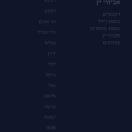
דלתא
אביזרי יין
דלתון
דקנטרים
כוסות רידל
הר אודם
כוסות מיוחדות
הרי הגליל
מקררי יין
פותחנים
טוליפ
ירדן
יתיר
כרמל
סגל
פלאם
צרעה
קסטל
1848