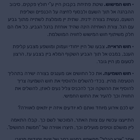
•
חוש המישוש.
שיטת פתיחת בקבוק היין ע”י חולץ פקקים, סיבוב
ההברגה אל תוך השעם ולבסוף לחיצה על הכנפיים ושליפת
השעם, נעשית בצורה ידנית. שתית יין מומלצת לשתייה מתוך גביע
עם רגל. צורת האחיזה הינה שהיד אוחזת ברגל הגביע. כל אלו הם
חלק משיתוף חוש המישוש לחוויה המושלמת.
•
חוש הראייה.
צבעו של היין ייחודי ועמוק ומושפע מצבע קליפת
הענב, במבט אל תוך הגביע השקוף המלא ביין בצבע עז, הרצון
לטעום מן היין גובר.
•
חוש השמיעה.
את כל החושים אנו מענגים בצורה ישירה בתהליך
הטעימה מהיין. בכדי להשלים ולהוסיף את חוש השמיעה צריך
להוסיף את ההשקה וכך להכניס צליל נעים לאוזן, להשלים את
החוויה וכך להעיר את החוש החמישי.
יש לכם אירוע מיוחד ואתם לא יודעים איזה יין יתאים לאווירה?
התייעצו עכשיו עם צוות האתר, המוכשר לשם כך. קבלו התאמה
ליין מושלם וטיפים מועילים וכך, תיצרו אווירה של “חמשת החושים”.
אתר “ארץ הגליל” מתאפיין במגוון רחב של יינות ייחודיים מטובי