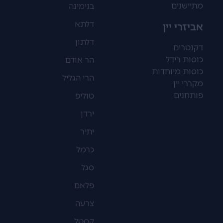
מתיישנים
בנימינה
דלתא
אביזרי יין
דלתון
דקנטרים
כוסות רידל
הר אודם
כוסות מיוחדות
הרי הגליל
מקררי יין
פותחנים
טוליפ
ירדן
יתיר
כרמל
סגל
פלאם
צרעה
קסטל