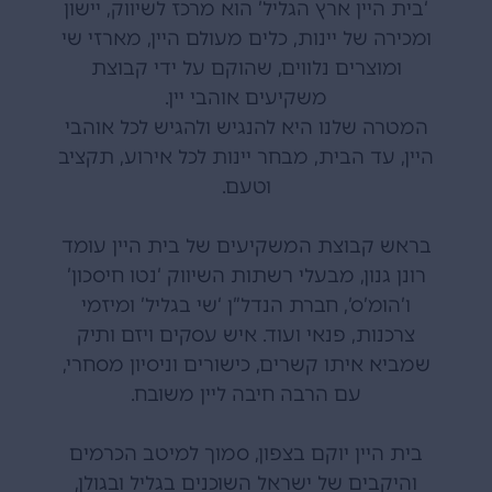
‘בית היין ארץ הגליל’ הוא מרכז לשיווק, יישון
ומכירה של יינות, כלים מעולם היין, מארזי שי
ומוצרים נלווים, שהוקם על ידי קבוצת
משקיעים אוהבי יין.
המטרה שלנו היא להנגיש ולהגיש לכל אוהבי
היין, עד הבית, מבחר יינות לכל אירוע, תקציב
וטעם.
בראש קבוצת המשקיעים של בית היין עומד
רונן גנון, מבעלי רשתות השיווק ‘נטו חיסכון’
ו’הומ’ס’, חברת הנדל”ן ‘שי בגליל’ ומיזמי
צרכנות, פנאי ועוד. איש עסקים ויזם ותיק
שמביא איתו קשרים, כישורים וניסיון מסחרי,
עם הרבה חיבה ליין משובח.
בית היין יוקם בצפון, סמוך למיטב הכרמים
והיקבים של ישראל השוכנים בגליל ובגולן,