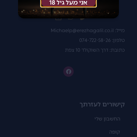
אני מעל גיל 18
מייל:
Michaelp@erezhagalil.co.il
טלפון: 074-722-58-26
כתובת: דרך השוקולד 10 צפת
קישורים לעזרתך
החשבון שלי
קופה