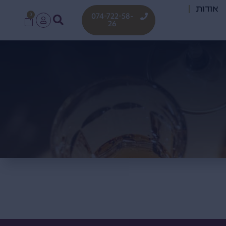
אודות
0
074-722-58-
26