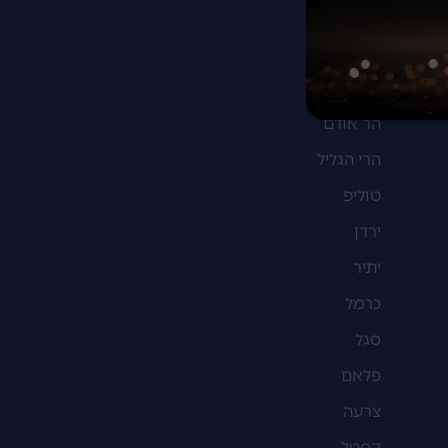
בנימינה
דלתא
דלתון
הר אודם
הרי הגליל
טוליפ
ירדן
יתיר
כרמל
סגל
פלאם
צרעה
קסטל