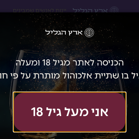
יינות לאנשים שמבינים
שווה להרשם לניוזלטר שלנו ולקבל מבצעים והנחות למייל!
הכניסה לאתר מגיל 18 ומעלה
הצטרפתי!
ל בו שתיית אלכוהול מותרת על פי חו
קישורים לעזרתך
היינות שלנו
אני מעל גיל 18
יין אדום
החשבון שלי
?
יין לבן
יין רוזה
קופה