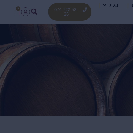
בלוג
0
074-722-58-
26