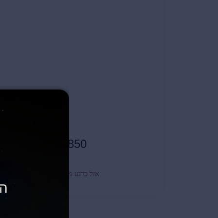
850
₪
אזל כרגע מהמלאי
הג