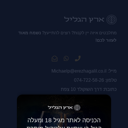
מתלבטים איזה יין לקנות? רוצים להתייעץ?
נשמח מאוד
לעזור לכם!
מייל: Michaelp@erezhagalil.co.il
טלפון: 074-722-58-26
כתובת: דרך השוקולד 10 צפת
הכניסה לאתר מגיל 18 ומעלה