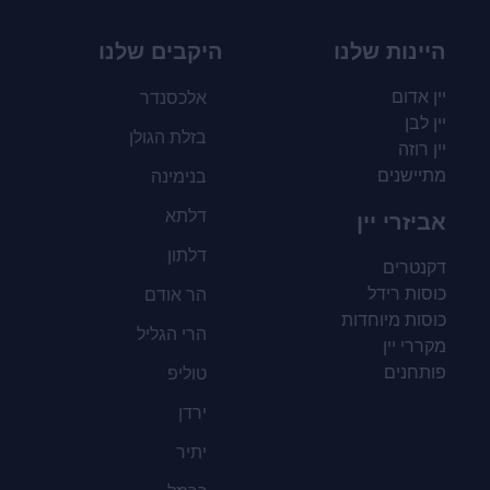
היינות שלנו
היקבים שלנו
יין אדום
אלכסנדר
יין לבן
בזלת הגולן
יין רוזה
מתיישנים
בנימינה
דלתא
אביזרי יין
דלתון
דקנטרים
כוסות רידל
הר אודם
כוסות מיוחדות
הרי הגליל
מקררי יין
פותחנים
טוליפ
ירדן
יתיר