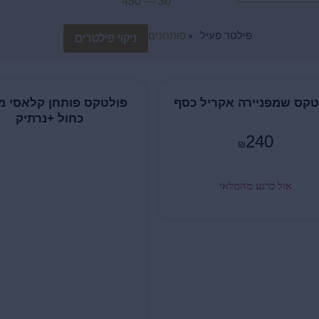
430
—
30
פילטר פעיל
פותחנים
×
ניקוי פילטרים
טקס שמפניירה אקריל כסף
פולטקס פותחן קלאסי מ
כחול +נרתיק
240
₪
אזל כרגע מהמלאי