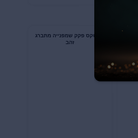
 זהב
פולטקס פקק שמפנייה מתברג
זהב