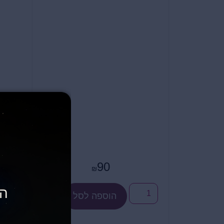
90
₪
הג
הוספה לסל