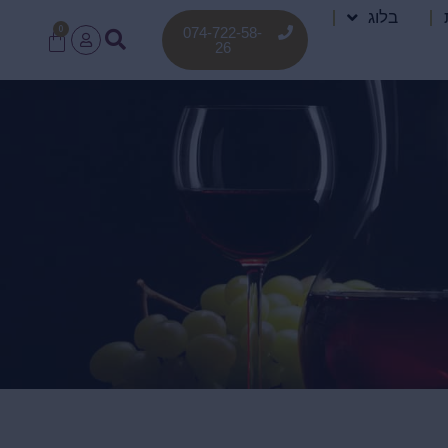
בלוג
0
074-722-58-
26