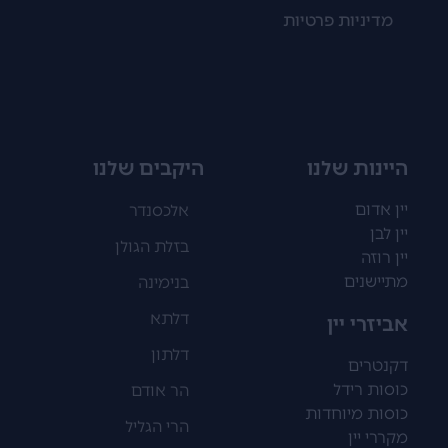
מדיניות פרטיות
היינות שלנו
היקבים שלנו
יין אדום
אלכסנדר
יין לבן
בזלת הגולן
יין רוזה
מתיישנים
בנימינה
דלתא
אביזרי יין
דלתון
דקנטרים
כוסות רידל
הר אודם
כוסות מיוחדות
הרי הגליל
מקררי יין