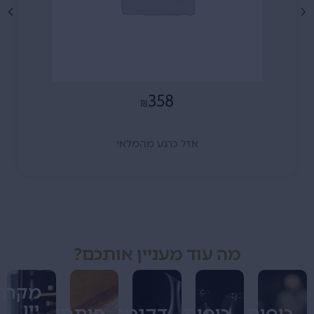
358
₪
אזל כרגע מהמלאי
מה עוד מעניין אותכם?
מקררי
יין
כוסות
כוסות
דקנטרים
פותחנים