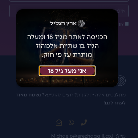
אני מאשר/ת את
מדיניות הפרטיות
הצטרפתי!
הכניסה לאתר מגיל 18 ומעלה
הגיל בו שתיית אלכוהול
מותרת על פי חוק.
אני מעל גיל 18
מתלבטים איזה יין לקנות? רוצים להתייעץ?
נשמח מאוד
לעזור לכם!
מייל:
Michaelp@erezhagalil.co.il