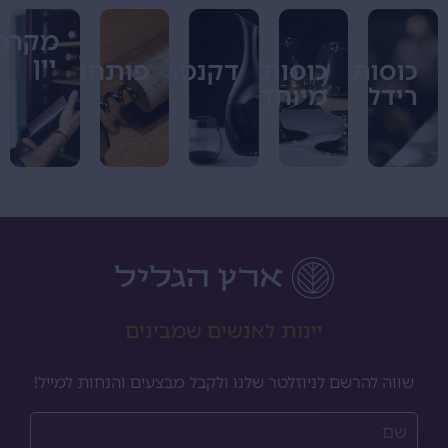
מקררי
יין
כוסות
כוסות
דקנטרים
פותחנים
רידל
מיוחדים
יינות לאנשים שמבינים
שווה להרשם לניוזלטר שלנו ולקבל מבצעים והנחות למייל!