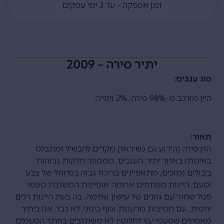
זמן אספקה - עד 3 ימי עסקים
יתיר סירה – 2009
סוג ענבים:
היין מורכב מ-98% סירה, 2% ויונייה
תאור:
הזן סירה (הידוע גם כשיראז) מקדים להבשיל ומתבלט
באיכותו באזור יתיר. הענבים, ממספר חלקות גבוהות
ביבולים נמוכים, מתאפיינים בריכוז גבוה במיוחד של צבע
וטעם. היינות מפתחים ארומה אופיינית המשלבת טעמי
פטל שחור עם גוונים של עישון ואדמה. בה בעת היינות רכים
יחסית, עם חמיצות מרעננת וגוף בינוני, לא כבד. אנו ביתיר
מאמינים שטעמי עץ לחלוטין לא משתלבים בחתך הטעמים