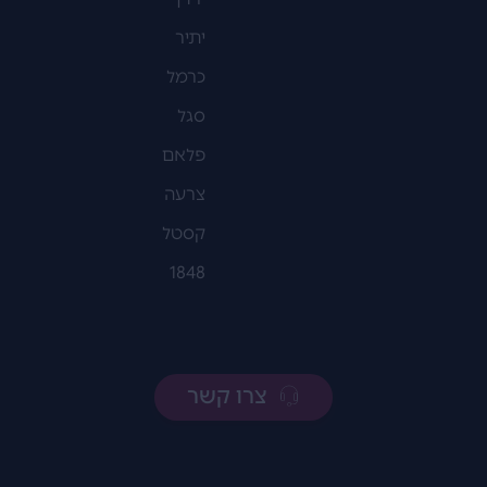
יתיר
כרמל
סגל
פלאם
צרעה
קסטל
1848
צרו קשר