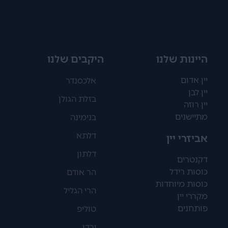
היינות שלנו
היקבים שלנו
יין אדום
אלכסנדר
יין לבן
בזלת הגולן
יין רוזה
מתיישנים
בנימינה
דלתא
אביזרי יין
דלתון
דקנטרים
כוסות רידל
הר אודם
כוסות מיוחדות
הרי הגליל
מקררי יין
פותחנים
טוליפ
ירדן