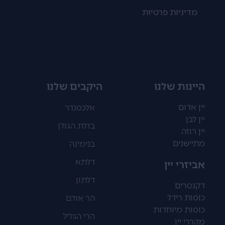
מדיניות פרטיות
היינות שלנו
היקבים שלנו
יין אדום
אלכסנדר
יין לבן
בזלת הגולן
יין רוזה
מתיישנים
בנימינה
דלתא
אביזרי יין
דלתון
דקנטרים
כוסות רידל
הר אודם
כוסות מיוחדות
הרי הגליל
מקררי יין